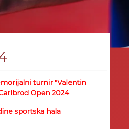
4
rijalni turnir "Valentin
- Caribrod Open 2024
dine sportska hala