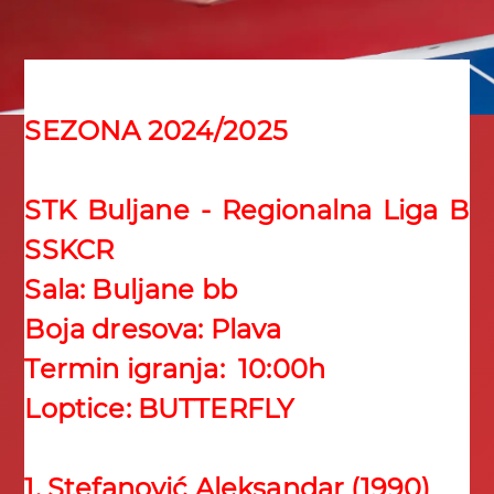
SEZONA 2024/2025
STK Buljane - Regionalna Liga B
SSKCR
Sala: Buljane bb
Boja dresova: Plava
Termin igranja: 10:00h
Loptice: BUTTERFLY
1. Stefanović Aleksandar (1990)