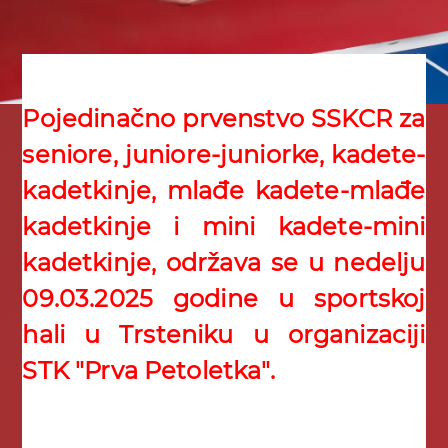
Pojedinačno prvenstvo SSKCR za
seniore, juniore-juniorke, kadete-
kadetkinje, mlađe kadete-mlađe
kadetkinje i mini kadete-mini
kadetkinje, održava se u nedelju
09.03.2025 godine u sportskoj
hali u Trsteniku u organizaciji
STK "Prva Petoletka".