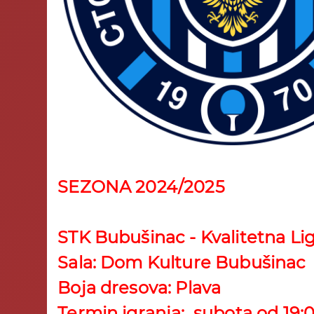
SEZONA 2024/2025
STK Bubušinac - Kvalitetna L
Sala: Dom Kulture Bubušinac
Boja dresova: Plava
Termin igranja: subota od 19: