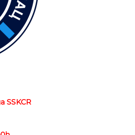
iga SSKCR
00h