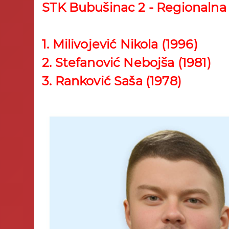
STK Bubušinac 2 - Regionalna
1. Milivojević Nikola (1996)
2. Stefanović Nebojša (1981)
3. Ranković Saša (1978)