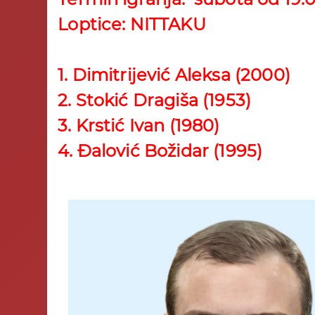
Loptice: NITTAKU
1. Dimitrijević Aleksa (2000)
2. Stokić Dragiša (1953)
3. Krstić Ivan (1980)
4. Đalović Božidar (1995)