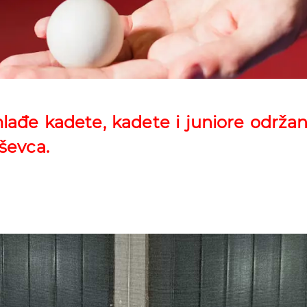
ađe kadete, kadete i juniore održan
ševca.