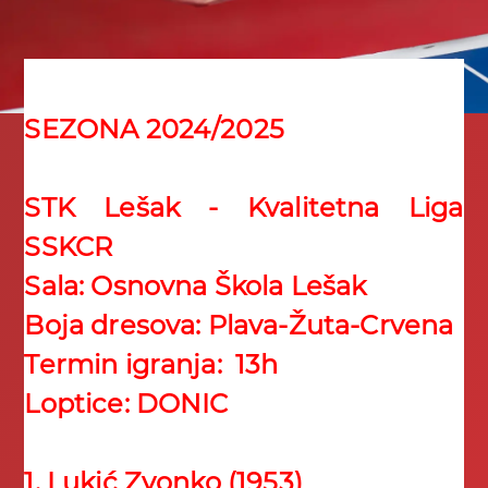
SEZONA 2024/2025
STK Lešak - Kvalitetna Liga
SSKCR
Sala: Osnovna Škola Lešak
Boja dresova: Plava-Žuta-Crvena
Termin igranja: 13h
Loptice: DONIC
1. Lukić Zvonko (1953)